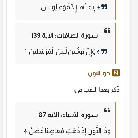
إِيمَانُهَا إِلَّا قَوْمَ يُونُسَ ﴾
سورة الصافات: الآية 139
﴿ وَإِنَّ يُونُسَ لَمِنَ الْمُرْسَلِينَ ﴾
2️⃣ ذو النون
ذُكر بهذا اللقب في:
سورة الأنبياء: الآية 87
﴿ وَذَا النُّونِ إِذْ ذَهَبَ مُغَاضِبًا فَظَنَّ