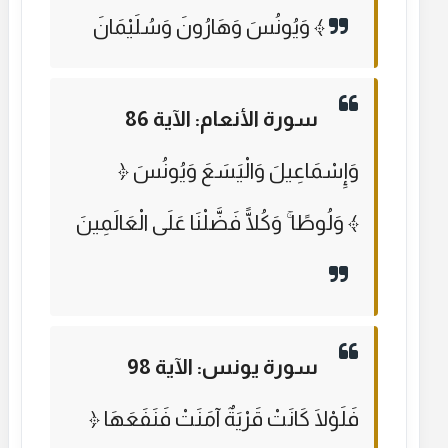
وَيُونُسَ وَهَارُونَ وَسُلَيْمَانَ ﴾
سورة الأنعام: الآية 86
﴿ وَإِسْمَاعِيلَ وَالْيَسَعَ وَيُونُسَ
وَلُوطًا ۚ وَكُلًّا فَضَّلْنَا عَلَى الْعَالَمِينَ ﴾
سورة يونس: الآية 98
﴿ فَلَوْلَا كَانَتْ قَرْيَةٌ آمَنَتْ فَنَفَعَهَا