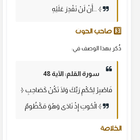
أَنْ لَنْ نَقْدِرَ عَلَيْهِ... ﴾
3️⃣ صاحب الحوت
ذُكر بهذا الوصف في:
سورة القلم: الآية 48
﴿ فَاصْبِرْ لِحُكْمِ رَبِّكَ وَلَا تَكُنْ كَصَاحِبِ
الْحُوتِ إِذْ نَادَى وَهُوَ مَكْظُومٌ ﴾
الخلاصة