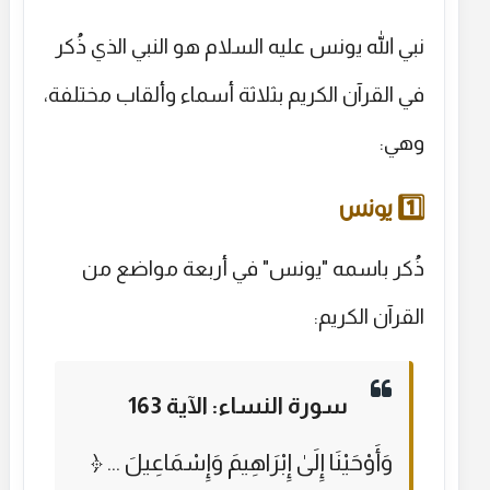
نبي الله يونس عليه السلام هو النبي الذي ذُكر
في القرآن الكريم بثلاثة أسماء وألقاب مختلفة،
وهي:
1️⃣ يونس
ذُكر باسمه "يونس" في أربعة مواضع من
القرآن الكريم:
سورة النساء: الآية 163
﴿ وَأَوْحَيْنَا إِلَىٰ إِبْرَاهِيمَ وَإِسْمَاعِيلَ ...