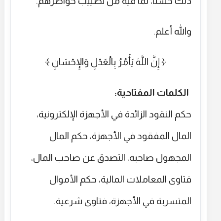
ذلك حسناً، لما فيه من تطييب خواطرهم.
والله أعلم.
﴿ إِنَّ اللَّهَ يَأْمُرُ بِالْعَدْلِ وَالإِحْسَانِ ﴾
الكلمات المفتاحية:
حكم النقود الزائدة في الأجهزة الإلكترونية،
المال المفقود في الأجهزة، حكم المال
المجهول صاحبه، التصدق عن صاحب المال،
فتاوى المعاملات المالية، حكم الأموال
المتسربة في الأجهزة، فتاوى شرعية.