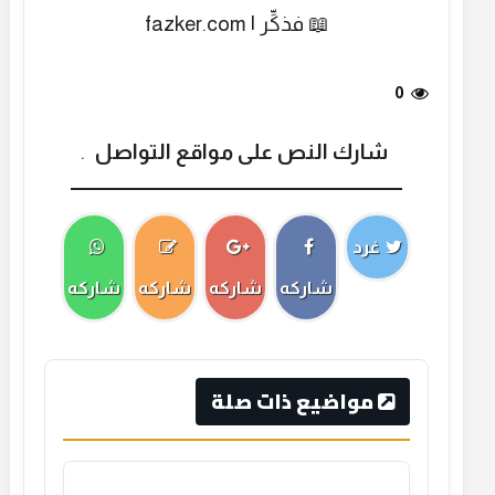
📖 فذكِّر | fazker.com
0
شارك النص على مواقع التواصل
.
غرد
شاركه
شاركه
شاركه
شاركه
مواضيع ذات صلة